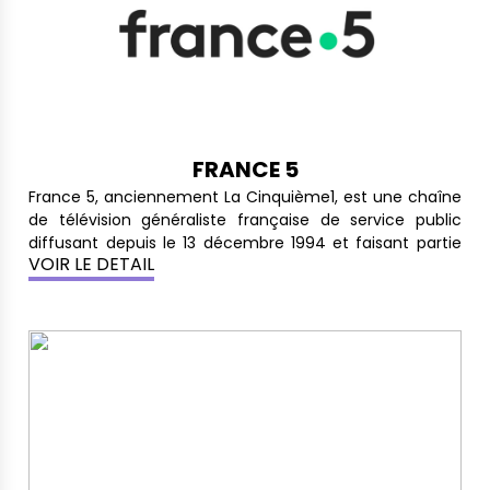
FRANCE 5
France 5, anciennement La Cinquième1, est une chaîne
de télévision généraliste française de service public
diffusant depuis le 13 décembre 1994 et faisant partie
VOIR LE DETAIL
du groupe France Télévisions. Ses programmes,
principalement composés de magazines et de
documentaires, sont axés sur l'éducation et le partage
des savoirs et des connaissances. Sa couleur
d'identification au sein du groupe de télévision public
est le vert et se retrouve sur tout son habillage
d'antenne.