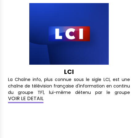
LCI
La Chaîne info, plus connue sous le sigle LCI, est une
chaîne de télévision française d'information en continu
du groupe TF1, lui-même détenu par le groupe
VOIR LE DETAIL
Bouygues. LCI est une chaîne de télévision payante
jusqu’en 2016 où elle est retransmise en clair. Elle est
accessible notamment par le satellite, le câble, la
retransmission par IPTV et par la TNT. LCI est la toute
première chaîne d'information française créée en
France.