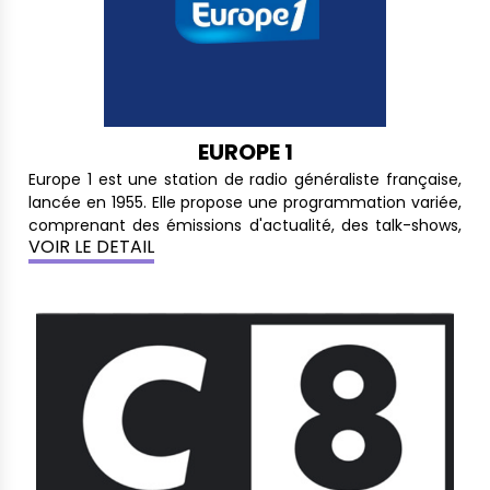
EUROPE 1
Europe 1 est une station de radio généraliste française,
lancée en 1955. Elle propose une programmation variée,
comprenant des émissions d'actualité, des talk-shows,
VOIR LE DETAIL
des débats, ainsi que des programmes de
divertissement et de culture. Europe 1 est l'une des
principales radios françaises, avec une forte audience
et une ligne éditoriale axée sur l'information, la politique,
l'économie et les événements sociaux. La station est
également connue pour ses interviews exclusives et ses
analyses approfondies de l'actualité.